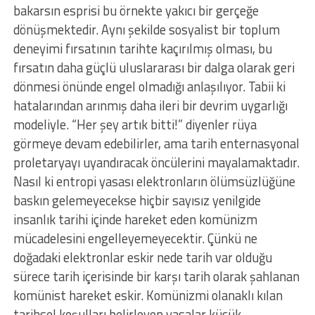
bakarsın esprisi bu örnekte yakıcı bir gerçeğe
dönüşmektedir. Aynı şekilde sosyalist bir toplum
deneyimi fırsatının tarihte kaçırılmış olması, bu
fırsatın daha güçlü uluslararası bir dalga olarak geri
dönmesi önünde engel olmadığı anlaşılıyor. Tabii ki
hatalarından arınmış daha ileri bir devrim uygarlığı
modeliyle. “Her şey artık bitti!” diyenler rüya
görmeye devam edebilirler, ama tarih enternasyonal
proletaryayı uyandıracak öncülerini mayalamaktadır.
Nasıl ki entropi yasası elektronların ölümsüzlüğüne
baskın gelemeyecekse hiçbir sayısız yenilgide
insanlık tarihi içinde hareket eden komünizm
mücadelesini engelleyemeyecektir. Çünkü ne
doğadaki elektronlar eskir nede tarih var olduğu
sürece tarih içerisinde bir karşı tarih olarak şahlanan
komünist hareket eskir. Komünizmi olanaklı kılan
tarihsel koşulları belirleyen yasalar küçük