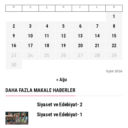
P
S
Ç
P
C
C
P
1
2
3
4
5
6
7
8
9
10
11
12
13
14
15
16
17
18
19
20
21
22
23
24
25
26
27
28
29
30
Eylül 2024
« Ağu
DAHA FAZLA MAKALE HABERLER
Siyaset ve Edebiyat- 2
Siyaset ve Edebiyat- 1