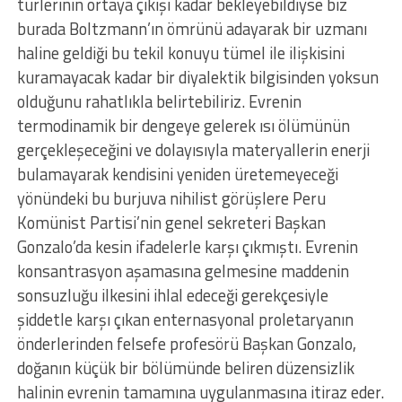
türlerinin ortaya çıkışı kadar bekleyebildiyse biz
burada Boltzmann’ın ömrünü adayarak bir uzmanı
haline geldiği bu tekil konuyu tümel ile ilişkisini
kuramayacak kadar bir diyalektik bilgisinden yoksun
olduğunu rahatlıkla belirtebiliriz. Evrenin
termodinamik bir dengeye gelerek ısı ölümünün
gerçekleşeceğini ve dolayısıyla materyallerin enerji
bulamayarak kendisini yeniden üretemeyeceği
yönündeki bu burjuva nihilist görüşlere Peru
Komünist Partisi’nin genel sekreteri Başkan
Gonzalo’da kesin ifadelerle karşı çıkmıştı. Evrenin
konsantrasyon aşamasına gelmesine maddenin
sonsuzluğu ilkesini ihlal edeceği gerekçesiyle
şiddetle karşı çıkan enternasyonal proletaryanın
önderlerinden felsefe profesörü Başkan Gonzalo,
doğanın küçük bir bölümünde beliren düzensizlik
halinin evrenin tamamına uygulanmasına itiraz eder.