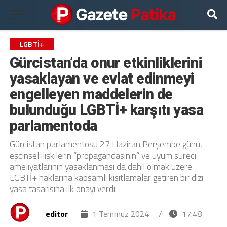
LGBTİ+
Gürcistan’da onur etkinliklerini
yasaklayan ve evlat edinmeyi
engelleyen maddelerin de
bulunduğu LGBTİ+ karşıtı yasa
parlamentoda
Gürcistan parlamentosu 27 Haziran Perşembe günü,
eşcinsel ilişkilerin “propagandasının” ve uyum süreci
ameliyatlarının yasaklanması da dahil olmak üzere
LGBTİ+ haklarına kapsamlı kısıtlamalar getiren bir dizi
yasa tasarısına ilk onayı verdi.
editor
1 Temmuz 2024
/
17:48