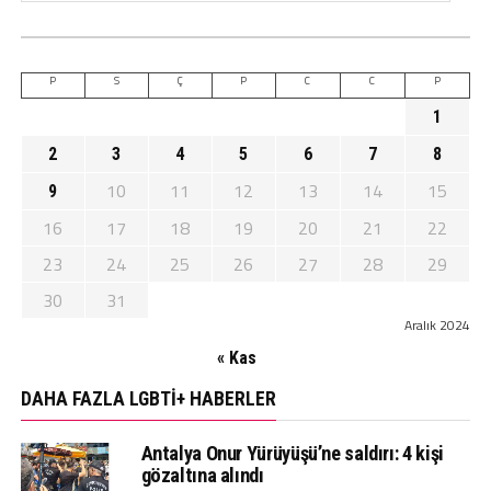
P
S
Ç
P
C
C
P
1
2
3
4
5
6
7
8
10
11
12
13
14
15
9
16
17
18
19
20
21
22
23
24
25
26
27
28
29
30
31
Aralık 2024
« Kas
DAHA FAZLA LGBTİ+ HABERLER
Antalya Onur Yürüyüşü’ne saldırı: 4 kişi
gözaltına alındı