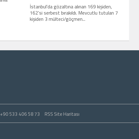
İstanbul'da gözaltına alınan 169 kişiden,
162'si serbest bırakıldı. Mevcutlu tutulan 7
kişiden 3 mülteci/göçmen...
: +90 533 406 58 73
RSS Site Haritası