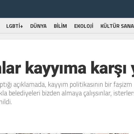
LGBTİ+
DÜNYA
BİLİM
EKOLOJİ
KÜLTÜR SANA
lar kayyıma karşı
ptığı açıklamada, kayyım politikasının bir faşizm p
kla belediyeleri bizden almaya çalışsınlar, isterl
ildi.