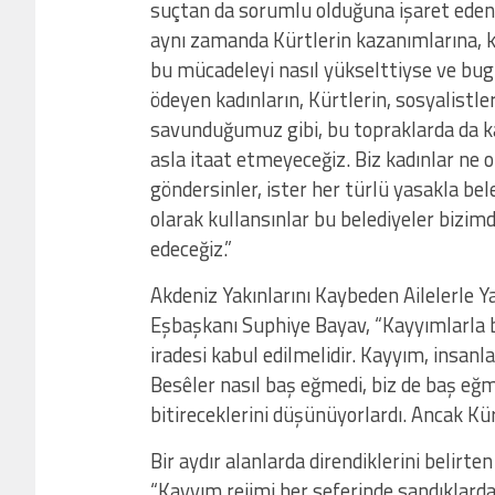
suçtan da sorumlu olduğuna işaret eden Tü
aynı zamanda Kürtlerin kazanımlarına, ka
bu mücadeleyi nasıl yükselttiyse ve bug
ödeyen kadınların, Kürtlerin, sosyalistler
savunduğumuz gibi, bu topraklarda da ka
asla itaat etmeyeceğiz. Biz kadınlar ne 
göndersinler, ister her türlü yasakla bel
olarak kullansınlar bu belediyeler bizi
edeceğiz.”
Akdeniz Yakınlarını Kaybeden Ailelerle
Eşbaşkanı Suphiye Bayav, “Kayyımlarla b
iradesi kabul edilmelidir. Kayyım, insanl
Besêler nasıl baş eğmedi, biz de baş eğm
bitireceklerini düşünüyorlardı. Ancak Kür
Bir aydır alanlarda direndiklerini belir
“Kayyım rejimi her seferinde sandıklarda