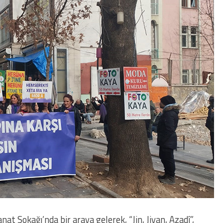
at Sokağı’nda bir araya gelerek, “Jin, Jiyan, Azadî”,