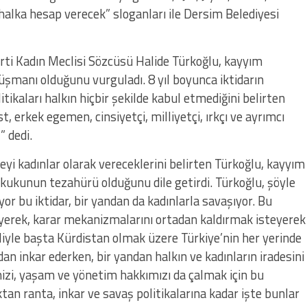
 halka hesap verecek” sloganları ile Dersim Belediyesi
ti Kadın Meclisi Sözcüsü Halide Türkoğlu, kayyım
üşmanı olduğunu vurguladı. 8 yıl boyunca iktidarın
tikaları halkın hiçbir şekilde kabul etmediğini belirten
t, erkek egemen, cinsiyetçi, milliyetçi, ırkçı ve ayrımcı
 dedi.
yi kadınlar olarak vereceklerini belirten Türkoğlu, kayyım
ukukunun tezahürü olduğunu dile getirdi. Türkoğlu, şöyle
or bu iktidar, bir yandan da kadınlarla savaşıyor. Bu
erek, karar mekanizmalarını ortadan kaldırmak isteyerek
liyle başta Kürdistan olmak üzere Türkiye’nin her yerinde
dan inkar ederken, bir yandan halkın ve kadınların iradesini
mizi, yaşam ve yönetim hakkımızı da çalmak için bu
ktan ranta, inkar ve savaş politikalarına kadar işte bunlar