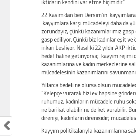
iktidarın kendini var etme biçimidir.”
22 Kasım’dan beri Dersim’in kayyımlara 
kayyımlara karşı mücadeleyi daha da yü
zorundayız, çünkü kazanımlarımız gasp e
gasp ediliyor. Çünkü biz kadınlar eşit v
inkarı besliyor. Nasıl ki 22 yıldır AKP ik
hedef haline getiriyorsa; kayyım rejimi 
kazanımlarına ve kadın merkezlerine sald
mücadelesinin kazanımlarını savunmanın 
Yıllarca bedeli ne olursa olsun mücadele
“Kelepçe vurarak bizi ev hapsine gönder
ruhumuz, kadınların mücadele ruhu soka
ne barikat olabilir ne de ket vurabilir.
direnişi, kadınların direnişidir; mücadele
Kayyım politikalarıyla kazanımlarına sald