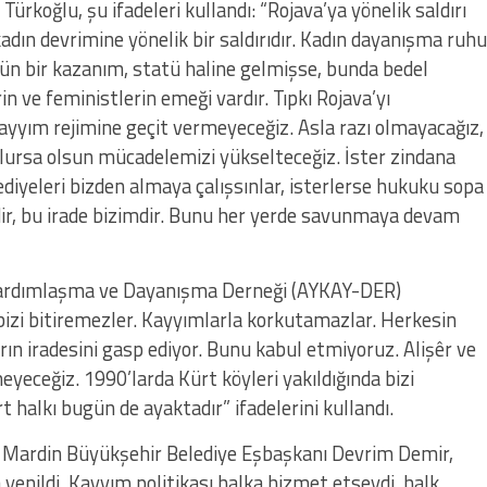
rkoğlu, şu ifadeleri kullandı: “Rojava’ya yönelik saldırı
dın devrimine yönelik bir saldırıdır. Kadın dayanışma ruhu
ün bir kazanım, statü haline gelmişse, bunda bedel
in ve feministlerin emeği vardır. Tıpkı Rojava’yı
yyım rejimine geçit vermeyeceğiz. Asla razı olmayacağız,
olursa olsun mücadelemizi yükselteceğiz. İster zindana
ediyeleri bizden almaya çalışsınlar, isterlerse hukuku sopa
mdir, bu irade bizimdir. Bunu her yerde savunmaya devam
 Yardımlaşma ve Dayanışma Derneği (AYKAY-DER)
izi bitiremezler. Kayyımlarla korkutamazlar. Herkesin
arın iradesini gasp ediyor. Bunu kabul etmiyoruz. Alişêr ve
eyeceğiz. 1990’larda Kürt köyleri yakıldığında bizi
t halkı bugün de ayaktadır” ifadelerini kullandı.
ten Mardin Büyükşehir Belediye Eşbaşkanı Devrim Demir,
 yenildi. Kayyım politikası halka hizmet etseydi, halk