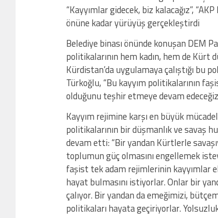
“Kayyımlar gidecek, biz kalacağız”, “AKP
önüne kadar yürüyüş gerçekleştirdi
Belediye binası önünde konuşan DEM Par
politikalarının hem kadın, hem de Kürt d
Kürdistan’da uygulamaya çalıştığı bu poli
Türkoğlu, “Bu kayyım politikalarının faşis
olduğunu teşhir etmeye devam edeceğiz”
Kayyım rejimine karşı en büyük mücadele
politikalarının bir düşmanlık ve savaş h
devam etti: “Bir yandan Kürtlerle savaşıy
toplumun güç olmasını engellemek istey
faşist tek adam rejimlerinin kayyımlar e
hayat bulmasını istiyorlar. Onlar bir yan
çalıyor. Bir yandan da emeğimizi, bütçe
politikaları hayata geçiriyorlar. Yolsuzlu