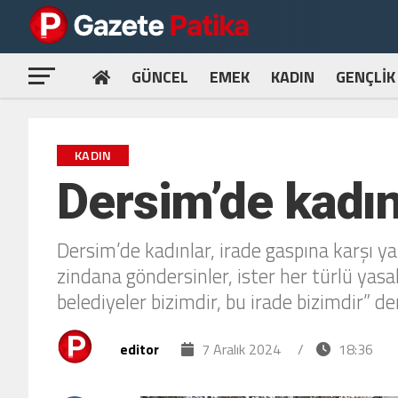
GÜNCEL
EMEK
KADIN
GENÇLİK
KADIN
Dersim’de kadın
Dersim’de kadınlar, irade gaspına karşı ya
zindana göndersinler, ister her türlü yasa
belediyeler bizimdir, bu irade bizimdir” den
editor
7 Aralık 2024
/
18:36