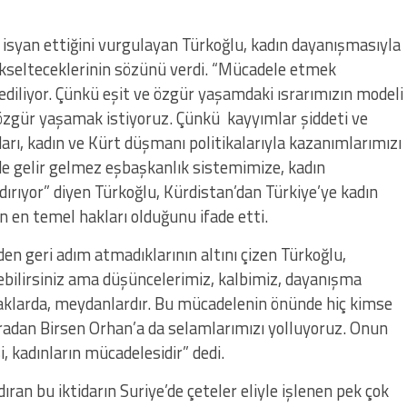
isyan ettiğini vurgulayan Türkoğlu, kadın dayanışmasıyla
kselteceklerinin sözünü verdi. “Mücadele etmek
diliyor. Çünkü eşit ve özgür yaşamdaki ısrarımızın modeli
e özgür yaşamak istiyoruz. Çünkü kayyımlar şiddeti ve
tidarı, kadın ve Kürt düşmanı politikalarıyla kazanımlarımızı
de gelir gelmez eşbaşkanlık sistemimize, kadın
ırıyor” diyen Türkoğlu, Kürdistan’dan Türkiye’ye kadın
en temel hakları olduğunu ifade etti.
den geri adım atmadıklarının altını çizen Türkoğlu,
ebilirsiniz ama düşüncelerimiz, kalbimiz, dayanışma
klarda, meydanlardır. Bu mücadelenin önünde hiç kimse
 Buradan Birsen Orhan’a da selamlarımızı yolluyoruz. Onun
si, kadınların mücadelesidir” dedi.
ıran bu iktidarın Suriye’de çeteler eliyle işlenen pek çok