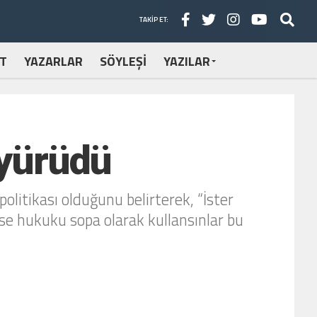
TAKIP ET:
T
YAZARLAR
SÖYLEŞİ
YAZILAR
 yürüdü
olitikası olduğunu belirterek, “İster
erse hukuku sopa olarak kullansınlar bu