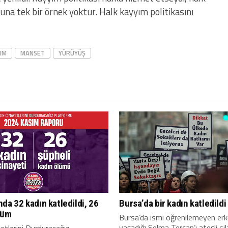
una tek bir örnek yoktur. Halk kayyım politikasını
IM
MANSET
YÜRÜYÜŞ
da 32 kadın katledildi, 26
Bursa’da bir kadın katledildi
lüm
Bursa’da ismi öğrenilemeyen erke
yaşadığı Selma Tercan’ı ateşli sil
etlerini Durduracağız