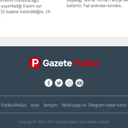
katletti. Fail ardından kendini...
 yayımladığı Kasım ayı
32 kadının katledildiğini, 26
.
Patika Medya
Arşiv
İletişim
Whatsapp ve Telegram haber hattı
Copyright © 2023-2017 Gazete Patika. Tüm Hakları Saklıdır.