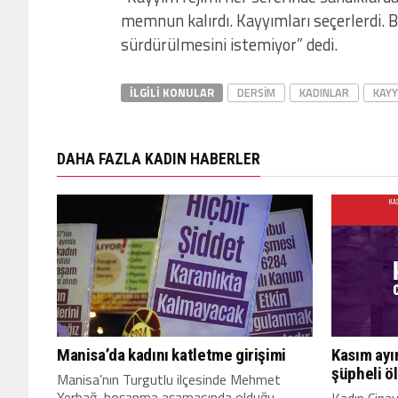
memnun kalırdı. Kayyımları seçerlerdi. B
sürdürülmesini istemiyor” dedi.
İLGILI KONULAR
DERSIM
KADINLAR
KAYY
DAHA FAZLA KADIN HABERLER
Manisa’da kadını katletme girişimi
Kasım ayın
şüpheli ö
Manisa’nın Turgutlu ilçesinde Mehmet
Yerbağ, boşanma aşamasında olduğu
Kadın Cinay