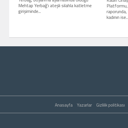
Mehtap Yerbağ’ı ateşli silahla katletme
Platformu,
girişiminde...
raporunda, 
kadının ise..
Anasayfa
Yazarlar
Gizlilik politikası