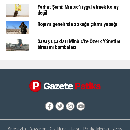
Ferhat Şamî: Minbic’i işgal etmek kolay
değil
Rojava genelinde sokağa çıkma yasağı
Savaş uçakları Minbic’te Özerk Yönetim
binasını bombaladı
Anasayfa
Yazarlar
Gizlilik politikası
Patika Medya
Arşiv