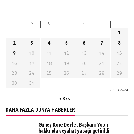
P
S
Ç
P
C
C
P
1
2
3
4
5
6
7
8
10
11
12
13
14
15
9
16
17
18
19
20
21
22
23
24
25
26
27
28
29
30
31
Aralık 2024
« Kas
DAHA FAZLA DÜNYA HABERLER
Güney Kore Devlet Başkanı Yoon
hakkında seyahat yasağı getirildi