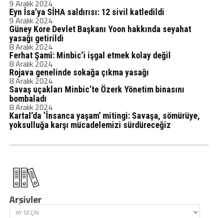
9 Aralık 2024
Eyn İsa’ya SİHA saldırısı: 12 sivil katledildi
9 Aralık 2024
Güney Kore Devlet Başkanı Yoon hakkında seyahat
yasağı getirildi
8 Aralık 2024
Ferhat Şamî: Minbic’i işgal etmek kolay değil
8 Aralık 2024
Rojava genelinde sokağa çıkma yasağı
8 Aralık 2024
Savaş uçakları Minbic’te Özerk Yönetim binasını
bombaladı
8 Aralık 2024
Kartal’da ‘İnsanca yaşam’ mitingi: Savaşa, sömürüye,
yoksulluğa karşı mücadelemizi sürdüreceğiz
Arşivler