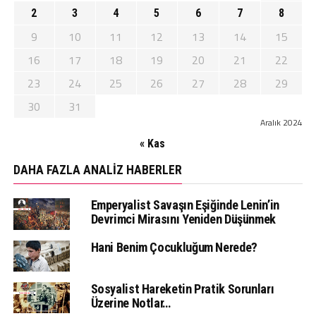
2
3
4
5
6
7
8
9
10
11
12
13
14
15
16
17
18
19
20
21
22
23
24
25
26
27
28
29
30
31
Aralık 2024
« Kas
DAHA FAZLA ANALIZ HABERLER
Emperyalist Savaşın Eşiğinde Lenin’in
Devrimci Mirasını Yeniden Düşünmek
Hani Benim Çocukluğum Nerede?
Sosyalist Hareketin Pratik Sorunları
Üzerine Notlar…