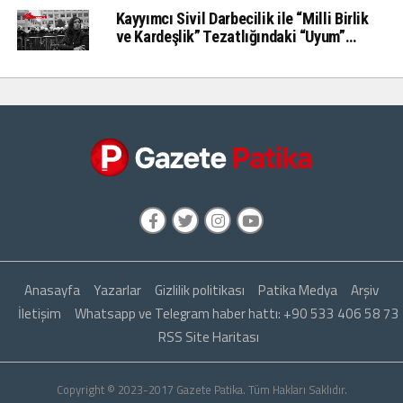
Kayyımcı Sivil Darbecilik ile “Milli Birlik
ve Kardeşlik” Tezatlığındaki “Uyum”…
Anasayfa
Yazarlar
Gizlilik politikası
Patika Medya
Arşiv
İletişim
Whatsapp ve Telegram haber hattı: +90 533 406 58 73
RSS Site Haritası
Copyright © 2023-2017 Gazete Patika. Tüm Hakları Saklıdır.