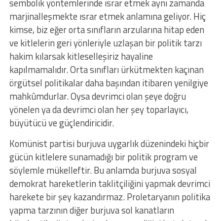
sembolik yöntemlerinde ısrar etmek aynı zamanda
marjinalleşmekte ısrar etmek anlamına geliyor. Hiç
kimse, biz eğer orta sınıfların arzularına hitap eden
ve kitlelerin geri yönleriyle uzlaşan bir politik tarzı
hakim kılarsak kitleselleşiriz hayaline
kapılmamalıdır. Orta sınıfları ürkütmekten kaçınan
örgütsel politikalar daha başından itibaren yenilgiye
mahkûmdurlar. Oysa devrimci olan şeye doğru
yönelen ya da devrimci olan her şey toparlayıcı,
büyütücü ve güçlendiricidir.
Komünist partisi burjuva uygarlık düzenindeki hiçbir
gücün kitlelere sunamadığı bir politik program ve
söylemle mükelleftir. Bu anlamda burjuva sosyal
demokrat hareketlerin taklitçiliğini yapmak devrimci
harekete bir şey kazandırmaz. Proletaryanın politika
yapma tarzının diğer burjuva sol kanatların