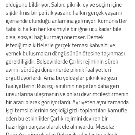
olduğunu bildiriyor. Salon, piknik, oy ve seçim içine
sığdırılmış bir politik yaşam, halkın gerçek yaşamı
içerisinde olunduğu anlamına gelmiyor. Komünistler
tabii ki halkın her kesimiyle bir iğne ucu kadar bile
olsa, sosyal bağ kurmayı önemser. Demek
istediğimiz kitlelerle gerçek teması kahvaltı ve
yemek buluşmaları döngüsünün ötesine taşınması
gerekliliğidir. Bolşeviklerde Çarlık rejiminin sürek
avının sürdüğü dönemlerde piknik faaliyetleri
örgütlüyorlardı. Ama bu yoldaşlar piknik ve gezi
faaliyetlerini Rus işçi sınıfının nispeten daha geri
unsurlarına ulaşmanın ve onları devrimcileştirmenin
bir aracı olarak görüyorlardı. Ayrıyeten aynı zamanda
işçi temsilcilerinin seçildiği gizli toplantıları kamufle
eden bu etkinlikler Çarlık rejimini deviren bir
hazırlığın parçası olarak ele alınıyordu. Mesela;
Duma’ya girecek olan Bolşevik adaylar bu piknik