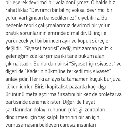
birleşerek devrimci bir yola dönüşmez. O halde biz
rahatlıkla; “Devrimci bir bilinç yoksa, devrimci bir
yolun varlığından bahsedilemez.” diyebiliriz. Bu
nedenle teorik çalışmalarımız devrimci bir yolun
pratik sorunlarının emrinde olmalıdır. Bilinç ile
yürünecek yol birbirinden ayrı ve kopuk süreçler
değildir. “Siyaset teorisi” dediğimiz zaman politik
geleneğimizde karşımıza iki tane büküm alanı
çıkmaktadır. Bunlardan birisi “Siyaset için siyaset” ve
diğeri de “Kaderin hükmüne terkedilmiş siyaset”
anlayışıdır. Her iki anlayışta tamamen küçük burjuva
kökenlidirler. Birisi kapitalist pazarda kaçırdığı
ürününü metalaştırma fırsatını bir kez de proletarya
partisinde denemek ister. Diğeri de hayat
şartlarından dolayı ruhunun çektiği ızdırapları
dindirmesi için taş kalpli tanrının bir an için
yumuşamasını bekleyen çaresiz insanları