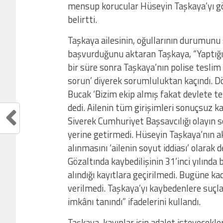
mensup korucular Hüseyin Taşkaya’yı göz
belirtti.
Taşkaya ailesinin, oğullarının durumunu 
başvurduğunu aktaran Taşkaya, “Yaptığım
bir süre sonra Taşkaya’nın polise teslim 
sorun’ diyerek sorumluluktan kaçındı. Dö
Bucak ‘Bizim ekip almış fakat devlete te
dedi. Ailenin tüm girişimleri sonuçsuz k
Siverek Cumhuriyet Başsavcılığı olayın s
yerine getirmedi. Hüseyin Taşkaya’nın ak
alınmasını ‘ailenin soyut iddiası’ olarak d
Gözaltında kaybedilişinin 31’inci yılında
alındığı kayıtlara geçirilmedi. Bugüne ka
verilmedi. Taşkaya’yı kaybedenlere suçl
imkânı tanındı” ifadelerini kullandı.
Taşkaya, kayıplar için adalet isteyecekle