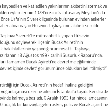
 kaybedilen ve katledilen yakınlarının akıbetini sormak ve
dikleri eylemlerinin 1028’ncisini Galatasaray Meydanı’nda
l önce Urfa’nın Siverek ilçesinde bulunan evinden askerler
 haber alınamayan Hüseyin Taşkaya’nın akıbeti soruldu.
 Taşkaya Siverek’te müteahhitlik yapan Hüseyin
lduğunu söyleyerek, ilçenin Bucak Aşireti’nin
 hak ihlallerinin yaşandığını anımsattı. Taşkaya,
azırlanan 13 Ağustos 1997 tarihli Susurluk Raporu’nda,
nları tamamen Bucak Aşireti’ne devretme eğiliminde
‘devlet içinde devlet’ görünümünde oldukları belirtilmişti”
tirdiği için Bucak Aşireti’nin hedefi haline geldiğini
 yoğunlaşması üzerine ailesini İstanbul’a taşıdı. Kendisi de
evinde kalmaya başladı. 6 Aralık 1993 tarihinde, amcasının
0 araçlık bir konvoyla gelen asker, polis ve Bucak aşiretine