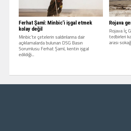
Ferhat Şamî: Minbic’i işgal etmek
Rojava ge
kolay değil
Rojava İç G
tedbirleri 
Minbic’te çetelerin saldırılarına dair
arası sokağ
açıklamalarda bulunan DSG Basın
Sorumlusu Ferhat Şamî, kentin işgal
edildiği...