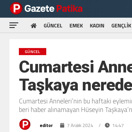
GÜNCEL
EMEK
KADIN
GENÇLİK
GÜNCEL
Cumartesi Annel
Taşkaya nered
Cumartesi Anneleri’nin bu haftaki eylemi
beri haber alınamayan Hüseyin Taşkaya’nı
editor
7 Aralık 2024
/
14:47