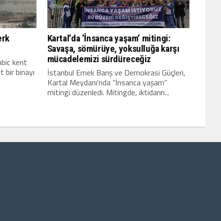
erk
Kartal’da ‘İnsanca yaşam’ mitingi:
Savaşa, sömürüye, yoksulluğa karşı
mücadelemizi sürdüreceğiz
nbic kent
 bir binayı
İstanbul Emek Barış ve Demokrasi Güçleri,
Kartal Meydanı'nda “İnsanca yaşam”
mitingi düzenledi. Mitingde, iktidarın...