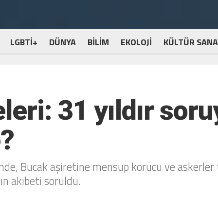
LGBTİ+
DÜNYA
BİLİM
EKOLOJİ
KÜLTÜR SANA
eri: 31 yıldır sor
e?
nde, Bucak aşiretine mensup korucu ve askerler 
n akıbeti soruldu.