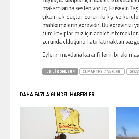
makamlarına sesleniyoruz; Hüseyin Taşkay
çıkarmak, suçtan sorumlu kişi ve kurulu
mahkemelerin görevidir. Bu görevinizi ye
tüm kayıplarımız için adalet istemekten
zorunda olduğunu hatırlatmaktan vazge
Eylem, meydana karanfillerin bırakılmas
İLGILI KONULAR
CUMARTESI ANNELERI
GÖZA
DAHA FAZLA GÜNCEL HABERLER