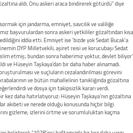
altına aldı. Onu askeri araca bindirerek götürdü” diye
sormak için jandarma, emniyet, savcılık ve valiliğe
ız başvurulardan sonra askeri yetkililer gözaltından kıs
edildiğini iddia etti. Emniyet ise ‘bizde yok Sedat Bucak’a
nemin DYP Milletvekili, aşiret reisi ve korucubaşı Sedat
slim etmiş; bundan sonra haberimiz yoktur, devlet biliyor’
aldı ve Hüseyin Taşkaya’dan bir daha haber alınamadı.
oruşturulması ve suçluların cezalandırılması görevini
rabalarının ve bütün mahallelinin tanıklığında gözaltına
eğerlendirdi ve dosya için takipsizlik kararı verdi.
 bir kez daha hatırlatıyoruz: Hüseyin Taşkaya’nın gözaltına
dar akıbeti ve nerede olduğu konusunda hiçbir bilgi
arını gizleme, izlerini örtme ve sorumluluktan kaçma
rini belirterek “1028’inci haftamızda bir kez daha yargı