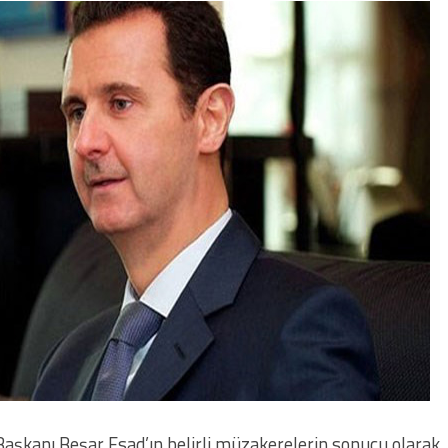
 Başkanı Beşar Esad’ın belirli müzakerelerin sonucu olarak