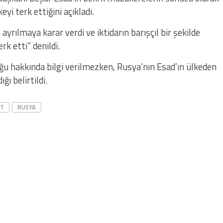
yi terk ettiğini açıkladı.
yrılmaya karar verdi ve iktidarın barışçıl bir şekilde
rk etti” denildi.
ğu hakkında bilgi verilmezken, Rusya’nın Esad’ın ülkeden
ğı belirtildi.
T
RUSYA