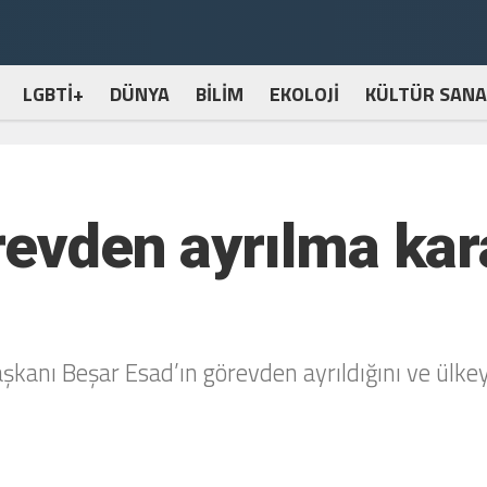
LGBTİ+
DÜNYA
BİLİM
EKOLOJİ
KÜLTÜR SANA
evden ayrılma kara
aşkanı Beşar Esad’ın görevden ayrıldığını ve ülkey