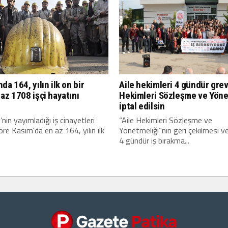
da 164, yılın ilk on bir
Aile hekimleri 4 gündür grev
az 1708 işçi hayatını
Hekimleri Sözleşme ve Yöne
iptal edilsin
’nin yayımladığı iş cinayetleri
“Aile Hekimleri Sözleşme ve
re Kasım'da en az 164, yılın ilk
Yönetmeliği”nin geri çekilmesi ve 
4 gündür iş bırakma...