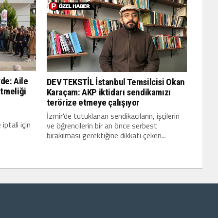
de: Aile
DEV TEKSTİL İstanbul Temsilcisi Okan
tmeliği
Karaçam: AKP iktidarı sendikamızı
terörize etmeye çalışıyor
İzmir’de tutuklanan sendikacıların, işçilerin
iptali için
ve öğrencilerin bir an önce serbest
bırakılması gerektiğine dikkati çeken...