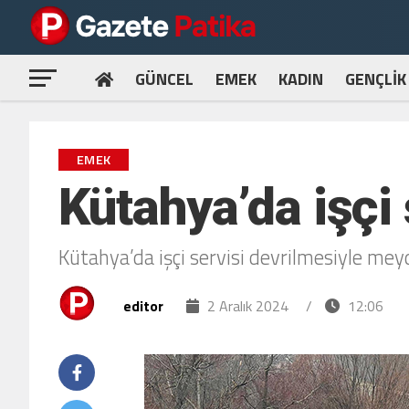
GÜNCEL
EMEK
KADIN
GENÇLİK
EMEK
Kütahya’da işçi s
Kütahya’da işçi servisi devrilmesiyle meyd
editor
2 Aralık 2024
/
12:06