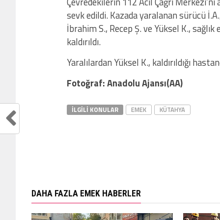
Çevredekilerin 112 Acil Çağrı Merkezi’ni 
sevk edildi. Kazada yaralanan sürücü İ.A., 
İbrahim S., Recep Ş. ve Yüksel K., sağlık
kaldırıldı.
Yaralılardan Yüksel K., kaldırıldığı hasta
Fotoğraf: Anadolu Ajansı(AA)
İLGILI KONULAR
EMEK
KÜTAHYA
DAHA FAZLA EMEK HABERLER