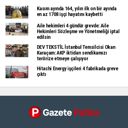
Kasım ayında 164, yılın ilk on bir ayında
en az 1708 işçi hayatını kaybetti
Aile hekimleri 4 gündür grevde: Aile
Hekimleri Sözleşme ve Yönetmeliği iptal
edilsin
DEV TEKSTİL İstanbul Temsilcisi Okan
Karaçam: AKP iktidarı sendikamızı
terörize etmeye çalışıyor
Hitachi Energy işçileri 4 fabrikada greve
çıktı