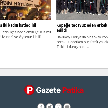
a iki kadın katledildi
Köpeğe tecavüz eden erkek 
edildi
Fatih ilçesinde Semih Çelik isimli
 Uzuner’i ve Ayşenur Halil’i
Bakırköy Florya'da bir sokak kö
tecavüz ederken suç üstü yaka
T, ikinci duruşmada...