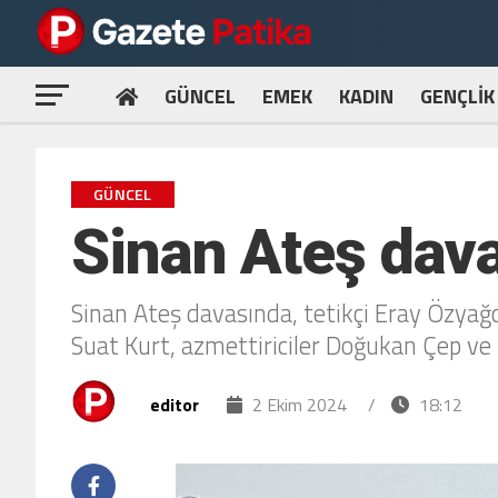
GÜNCEL
EMEK
KADIN
GENÇLİK
GÜNCEL
Sinan Ateş dava
Sinan Ateş davasında, tetikçi Eray Özyağc
Suat Kurt, azmettiriciler Doğukan Çep ve 
editor
2 Ekim 2024
/
18:12