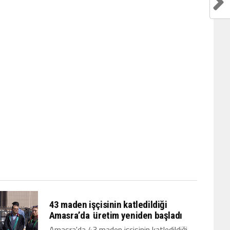
43 maden işçisinin katledildiği
Amasra’da üretim yeniden başladı
Amasra'da 43 maden işçisinin katledildiği