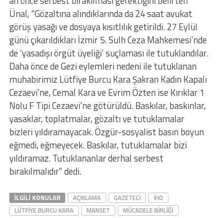
an önce serbest bırakılması gerektiğini belirten
Ünal, “Gözaltına alındıklarında da 24 saat avukat
görüş yasağı ve dosyaya kısıtlılık getirildi. 27 Eylül
günü çıkarıldıkları İzmir 5. Sulh Ceza Mahkemesi’nde
de ‘yasadışı örgüt üyeliği’ suçlaması ile tutuklandılar.
Daha önce de Gezi eylemleri nedeni ile tutuklanan
muhabirimiz Lütfiye Burcu Kara Şakran Kadın Kapalı
Cezaevi’ne, Cemal Kara ve Evrim Özten ise Kırıklar 1
Nolu F Tipi Cezaevi’ne götürüldü. Baskılar, baskınlar,
yasaklar, toplatmalar, gözaltı ve tutuklamalar
bizleri yıldıramayacak. Özgür-sosyalist basın boyun
eğmedi, eğmeyecek. Baskılar, tutuklamalar bizi
yıldıramaz. Tutuklananlar derhal serbest
bırakılmalıdır” dedi.
İLGILI KONULAR
AÇIKLAMA
GAZETECI
IHD
LÜTFIYE BURCU KARA
MANSET
MÜCADELE BIRLIĞI