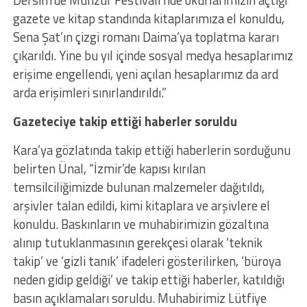
Dersim’de Munzur Festivali’nde okurlarımızın açtığı
gazete ve kitap standında kitaplarımıza el konuldu,
Sena Şat’ın çizgi romanı Daima’ya toplatma kararı
çıkarıldı. Yine bu yıl içinde sosyal medya hesaplarımız
erişime engellendi, yeni açılan hesaplarımız da ard
arda erişimleri sınırlandırıldı.”
Gazeteciye takip ettiği haberler soruldu
Kara’ya gözlatında takip ettiği haberlerin sorduğunu
belirten Ünal, “İzmir’de kapısı kırılan
temsilciliğimizde bulunan malzemeler dağıtıldı,
arşivler talan edildi, kimi kitaplara ve arşivlere el
konuldu. Baskınların ve muhabirimizin gözaltına
alınıp tutuklanmasının gerekçesi olarak ‘teknik
takip’ ve ‘gizli tanık’ ifadeleri gösterilirken, ‘büroya
neden gidip geldiği’ ve takip ettiği haberler, katıldığı
basın açıklamaları soruldu. Muhabirimiz Lütfiye