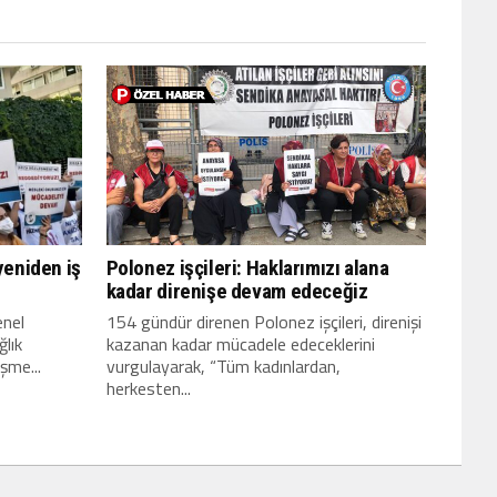
yeniden iş
Polonez işçileri: Haklarımızı alana
kadar direnişe devam edeceğiz
enel
154 gündür direnen Polonez işçileri, direnişi
lık
kazanan kadar mücadele edeceklerini
eşme...
vurgulayarak, “Tüm kadınlardan,
herkesten...