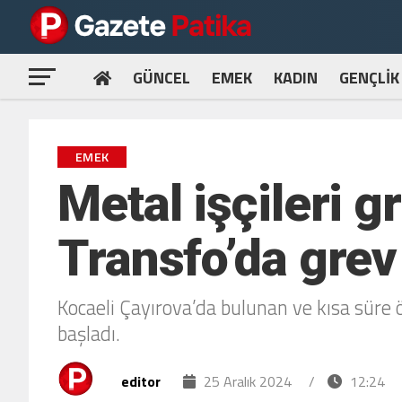
GÜNCEL
EMEK
KADIN
GENÇLİK
EMEK
Metal işçileri 
Transfo’da grev
Kocaeli Çayırova’da bulunan ve kısa süre ö
başladı.
editor
25 Aralık 2024
/
12:24