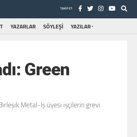
TAKIP ET:
T
YAZARLAR
SÖYLEŞİ
YAZILAR
adı: Green
leşik Metal-İş üyesi işçilerin grevi