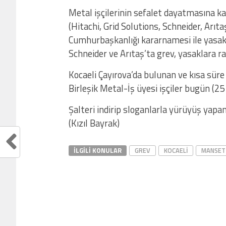
Metal işçilerinin sefalet dayatmasına k
(Hitachi, Grid Solutions, Schneider, Arıta
Cumhurbaşkanlığı kararnamesi ile yasakl
Schneider ve Arıtaş’ta grev, yasaklara 
Kocaeli Çayırova’da bulunan ve kısa süre
Birleşik Metal-İş üyesi işçiler bugün (25 
Şalteri indirip sloganlarla yürüyüş yapan
(Kızıl Bayrak)
İLGILI KONULAR
GREV
KOCAELI
MANSET