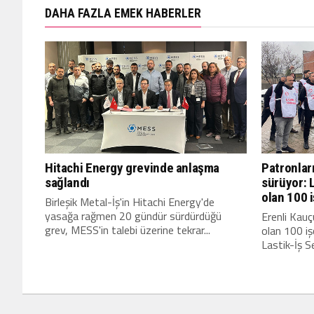
DAHA FAZLA EMEK HABERLER
Hitachi Energy grevinde anlaşma
Patronlar
sağlandı
sürüyor: 
olan 100 i
Birleşik Metal-İş'in Hitachi Energy'de
yasağa rağmen 20 gündür sürdürdüğü
Erenli Kauç
grev, MESS'in talebi üzerine tekrar...
olan 100 işç
Lastik-İş Se