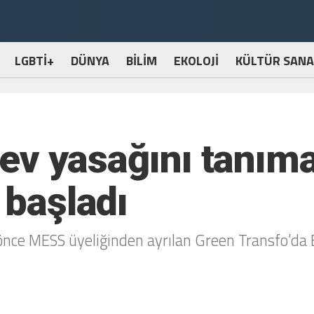
LGBTİ+
DÜNYA
BİLİM
EKOLOJİ
KÜLTÜR SANA
grev yasağını tanım
 başladı
nce MESS üyeliğinden ayrılan Green Transfo’da Bir