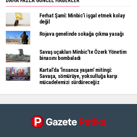
DAHA FAZLA GÜNCEL HABERLER
Ferhat Şamî: Minbic’i işgal etmek kolay
değil
Rojava genelinde sokağa çıkma yasağı
Savaş uçakları Minbic’te Özerk Yönetim
binasını bombaladı
Kartal’da ‘İnsanca yaşam’ mitingi:
Savaşa, sömürüye, yoksulluğa karşı
mücadelemizi sürdüreceğiz