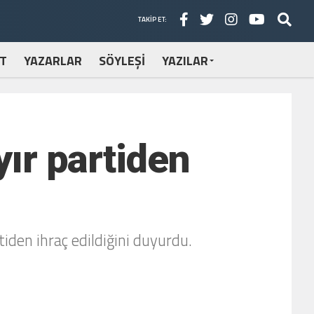
TAKIP ET:
T
YAZARLAR
SÖYLEŞİ
YAZILAR
yır partiden
iden ihraç edildiğini duyurdu.