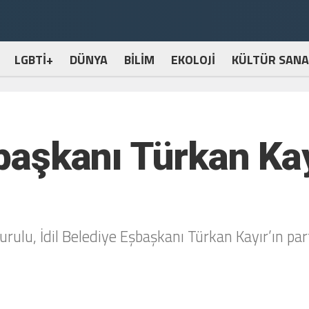
LGBTİ+
DÜNYA
BİLİM
EKOLOJİ
KÜLTÜR SANA
şbaşkanı Türkan Ka
ulu, İdil Belediye Eşbaşkanı Türkan Kayır’ın part