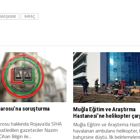
EŞBAŞKANI
IHRAÇ
Barosu’na soruşturma
Muğla Eğitim ve Araştırma
Hastanesi’ne helikopter çarp
arosu hakkında Rojava’da SİHA
Muğla Eğitim ve Araştırma Has
a katledilen gazeteciler Nazım
havalanan ambulans helikopter,
han Bilgin ile...
bahçesine düştü. İlk belirlemelere