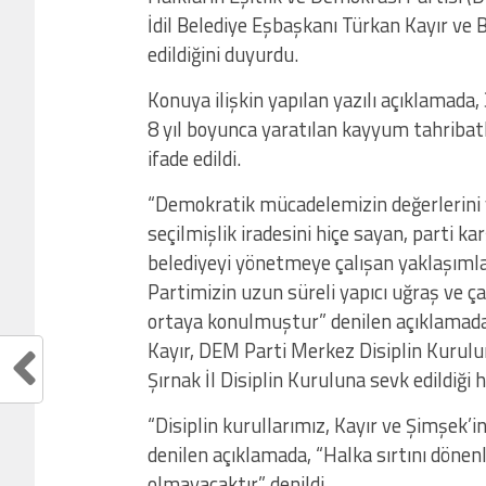
İdil Belediye Eşbaşkanı Türkan Kayır ve 
edildiğini duyurdu.
Konuya ilişkin yapılan yazılı açıklamada,
8 yıl boyunca yaratılan kayyum tahribatla
ifade edildi.
“Demokratik mücadelemizin değerlerini v
seçilmişlik iradesini hiçe sayan, parti ka
belediyeyi yönetmeye çalışan yaklaşımlar
Partimizin uzun süreli yapıcı uğraş ve ça
ortaya konulmuştur” denilen açıklamada,
Kayır, DEM Parti Merkez Disiplin Kurul
Şırnak İl Disiplin Kuruluna sevk edildiği ha
“Disiplin kurullarımız, Kayır ve Şimşek’
denilen açıklamada, “Halka sırtını dönenl
olmayacaktır” denildi.