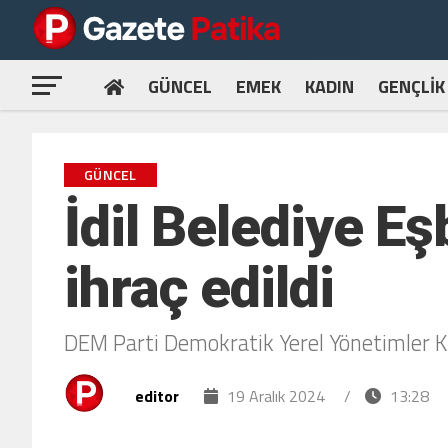
GÜNCEL
EMEK
KADIN
GENÇLİK
GÜNCEL
İdil Belediye E
ihraç edildi
DEM Parti Demokratik Yerel Yönetimler Kur
editor
19 Aralık 2024
/
13:28