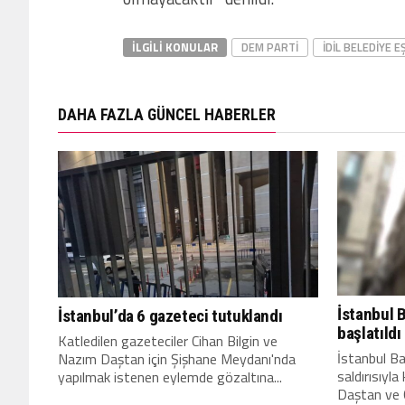
İLGILI KONULAR
DEM PARTI
IDIL BELEDIYE 
DAHA FAZLA GÜNCEL HABERLER
İstanbul 
İstanbul’da 6 gazeteci tutuklandı
başlatıldı
Katledilen gazeteciler Cihan Bilgin ve
İstanbul B
Nazım Daştan için Şişhane Meydanı'nda
saldırısıyl
yapılmak istenen eylemde gözaltına...
Daştan ve Ci