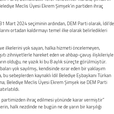
Belediye Meclis Üyesi Ekrem Şimşek’in partiden ihraç
 31 Mart 2024 seçiminin ardından, DEM Parti olarak, İdil’de
rını ortadan kaldırmayı temel ilke olarak belirledikleri
e ilkelerini yok sayan, halka hizmeti öncelemeyen,
rşıtı zihniyetlerle hareket eden ve ahbap-çavuş ilişkileriyle
ın olduğu, ne yazık ki bu 8 aylık süreçte görülmüştür.
baları yok sayılmış, kendisinde ısrar eden bir yaklaşım
 bu sebeplerden kaynaklı İdil Belediye Eşbaşkanı Türkan
una; Belediye Meclis Üyesi Ekrem Şimşek ise DEM Parti
tırlatıldı.
in partimizden ihraç edilmesi yönünde karar vermiştir”
erin, halk nezdinde ne bugün ne de yarın bir karşılığı