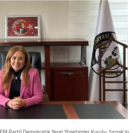
DEM Parti) Demokratik Yerel Yönetimler Kurulu, Şırnak’ın