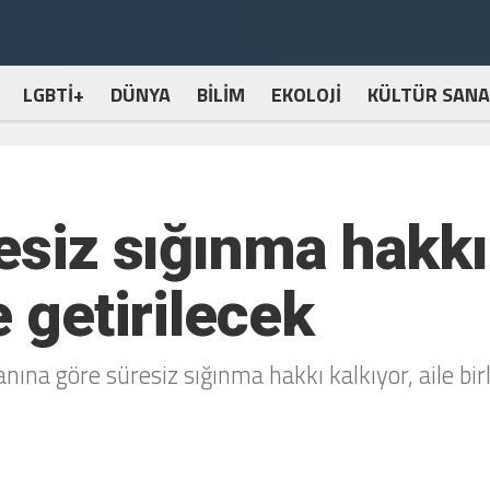
LGBTİ+
DÜNYA
BİLİM
EKOLOJİ
KÜLTÜR SANA
siz sığınma hakkı 
 getirilecek
nına göre süresiz sığınma hakkı kalkıyor, aile bir