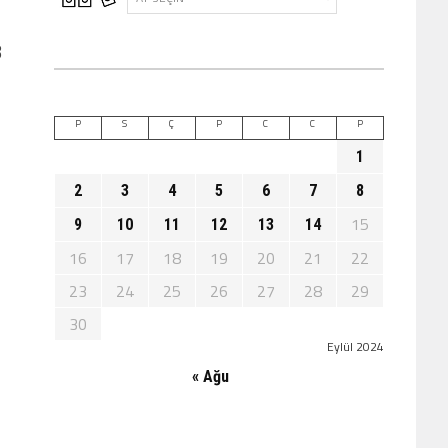
8
P
S
Ç
P
C
C
P
1
2
3
4
5
6
7
8
15
9
10
11
12
13
14
16
17
18
19
20
21
22
23
24
25
26
27
28
29
30
Eylül 2024
« Ağu