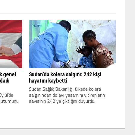
k genel
Sudan’da kolera salgını: 242 kişi
kladı
hayatını kaybetti
Sudan Sağlık Bakanlığı, ülkede kolera
ylül’de
salgınından dolayı yaşamını yitirenlerin
n tutumunu
sayısının 242'ye çıktığını duyurdu.