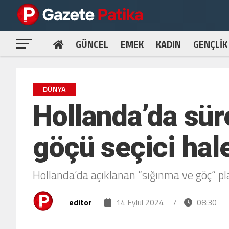
GÜNCEL
EMEK
KADIN
GENÇLİK
DÜNYA
Hollanda’da süre
göçü seçici hale
Hollanda’da açıklanan “sığınma ve göç” pla
editor
14 Eylül 2024
/
08:30