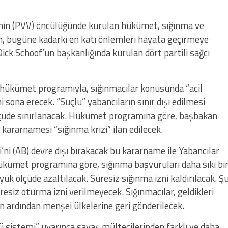
i’nin (PVV) öncülüğünde kurulan hükümet, sığınma ve
in, bugüne kadarki en katı önlemleri hayata geçirmeye
 Dick Schoof’un başkanlığında kurulan dört partili sağcı
 hükümet programıyla, sığınmacılar konusunda “acil
i sona erecek. “Suçlu” yabancıların sınır dışı edilmesi
 ölçüde sınırlanacak. Hükümet programına göre, başbakan
 kararnamesi “sığınma krizi” ilan edilecek.
’ni (AB) devre dışı bırakacak bu kararname ile Yabancılar
Hükümet programına göre, sığınma başvuruları daha sıkı bi
yük ölçüde azaltılacak. Süresiz sığınma izni kaldırılacak. Ş
üresiz oturma izni verilmeyecek. Sığınmacılar, geldikleri
ardından menşei ülkelerine geri gönderilecek.
ü sistemi” uyarınca savaş mültecilerinden farklı ve daha