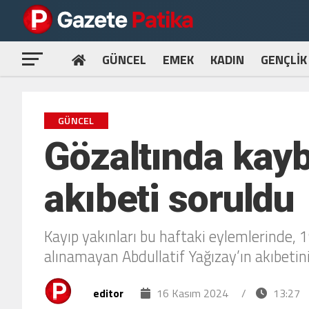
GÜNCEL
EMEK
KADIN
GENÇLİK
GÜNCEL
Gözaltında kayb
akıbeti soruldu
Kayıp yakınları bu haftaki eylemlerinde, 
alınamayan Abdullatif Yağızay’ın akıbetin
editor
16 Kasım 2024
/
13:27