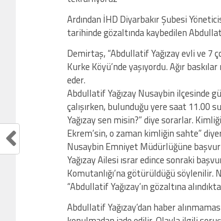
Ardından İHD Diyarbakır Şubesi Yönetici
tarihinde gözaltında kaybedilen Abdullati
Demirtaş, “Abdullatif Yağızay evli ve 7 ç
Kurke Köyü’nde yaşıyordu. Ağır baskılar 
eder.
Abdullatif Yağızay Nusaybin ilçesinde gü
çalışırken, bulunduğu yere saat 11.00 sula
Yağızay sen misin?” diye sorarlar. Kimliği
Ekrem’sin, o zaman kimliğin sahte” diyer
Nusaybin Emniyet Müdürlüğüne başvuruda
Yağızay Ailesi ısrar edince sonraki başv
Komutanlığı’na götürüldüğü söylenilir. 
“Abdullatif Yağızay’ın gözaltına alındıkta
Abdullatif Yağızay’dan haber alınmaması 
konulmadan iade edilir. Olayla ilgili sor