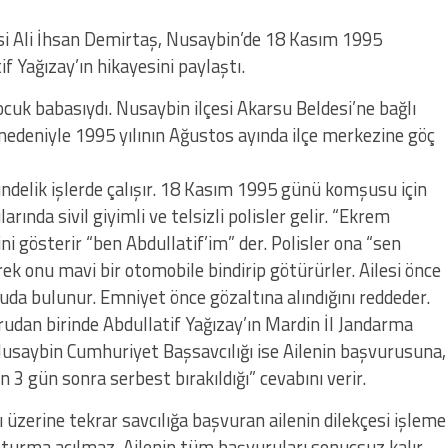
si Ali İhsan Demirtaş, Nusaybin’de 18 Kasım 1995
f Yağızay’ın hikayesini paylaştı.
ocuk babasıydı. Nusaybin ilçesi Akarsu Beldesi’ne bağlı
nedeniyle 1995 yılının Ağustos ayında ilçe merkezine göç
ndelik işlerde çalışır. 18 Kasım 1995 günü komşusu için
rında sivil giyimli ve telsizli polisler gelir. “Ekrem
ni gösterir “ben Abdullatif’im” der. Polisler ona “sen
ek onu mavi bir otomobile bindirip götürürler. Ailesi önce
 bulunur. Emniyet önce gözaltına alındığını reddeder.
urudan birinde Abdullatif Yağızay’ın Mardin İl Jandarma
Nusaybin Cumhuriyet Başsavcılığı ise Ailenin başvurusuna,
n 3 gün sonra serbest bırakıldığı” cevabını verir.
üzerine tekrar savcılığa başvuran ailenin dilekçesi işleme
uşturma açılmaz. Ailenin tüm başvuruları sonuçsuz kalır.