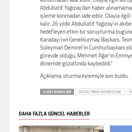
Abdullatif Yağızay’dan haber alınamaması
işleme konmadan iade edilir. Olayla ilgi
kalır. 26 yıldır Abdullatif Yağızay’ın akı
hedefleyen etkin bir soruşturma bugüne 
Karadayı’nın Genelkurmay Başkanı, Teo
Süleyman Demirel’in Cumhurbaşkanı oldu
görevde olduğu, Mehmet Ağar’ın Emniye
dönemde gözaltında kaybedildi.”
Açıklama, oturma eylemiyle son buldu.
İLGILI KONULAR
GÖZALTINDA KAYBEDILME
I
DAHA FAZLA GÜNCEL HABERLER