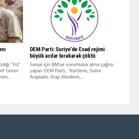
ını
DEM Parti: Suriye’de Esad rejimi
büyük acılar bırakarak çöktü
dığı “Yol”
Suriye için BM’ye sorumluluk alma çağrısı
rif Gören
yapan DEM Parti, “Kürtlerin, Sünni
nı...
Arapların, Arap Alevilerin,...