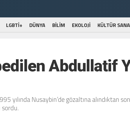
LGBTİ+
DÜNYA
BİLİM
EKOLOJİ
KÜLTÜR SANA
edilen Abdullatif Y
1995 yılında Nusaybin’de gözaltına alındıktan so
i sordu.