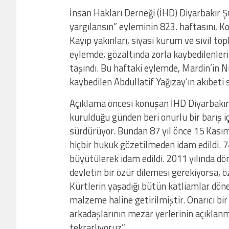
İnsan Hakları Derneği (İHD) Diyarbakır Şu
yargılansın” eyleminin 823. haftasını, K
Kayıp yakınları, siyasi kurum ve sivil to
eylemde, gözaltında zorla kaybedilenlerin
taşındı. Bu haftaki eylemde, Mardin’in 
kaybedilen Abdullatif Yağızay’ın akıbeti 
Açıklama öncesi konuşan İHD Diyarbakır
kurulduğu günden beri onurlu bir barış i
sürdürüyor. Bundan 87 yıl önce 15 Kasım
hiçbir hukuk gözetilmeden idam edildi. 7
büyütülerek idam edildi. 2011 yılında dön
devletin bir özür dilemesi gerekiyorsa, ö
Kürtlerin yaşadığı bütün katliamlar dönems
malzeme haline getirilmiştir. Onarıcı bir
arkadaşlarının mezar yerlerinin açıklanma
tekrarlıyoruz”