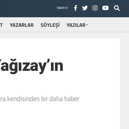
TAKIP ET:
T
YAZARLAR
SÖYLEŞİ
YAZILAR
ağızay’ın
nra kendisinden bir daha haber