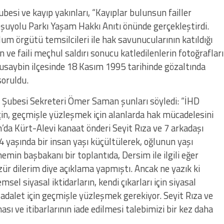
besi ve kayıp yakınları, “Kayıplar bulunsun failler
oşuyolu Parkı Yaşam Hakkı Anıtı önünde gerçekleştirdi.
plum örgütü temsilcileri ile hak savunucularının katıldığı
 ve faili meçhul saldırı sonucu katledilenlerin fotoğrafları
Nusaybin ilçesinde 18 Kasım 1995 tarihinde gözaltında
soruldu.
 Şubesi Sekreteri Ömer Saman şunları söyledi: “İHD
çin, geçmişle yüzleşmek için alanlarda hak mücadelesini
’da Kürt-Alevi kanaat önderi Seyit Rıza ve 7 arkadaşı
4 yaşında bir insan yaşı küçültülerek, oğlunun yaşı
emin başbakanı bir toplantıda, Dersim ile ilgili eğer
zür dilerim diye açıklama yapmıştı. Ancak ne yazık ki
el siyasal iktidarların, kendi çıkarları için siyasal
 adalet için geçmişle yüzleşmek gerekiyor. Seyit Rıza ve
sı ve itibarlarının iade edilmesi talebimizi bir kez daha