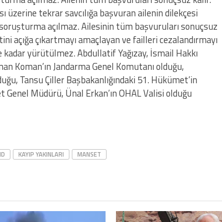
 üzerine tekrar savcılığa başvuran ailenin dilekçesi
li soruşturma açılmaz. Ailesinin tüm başvuruları sonuçsuz
betini açığa çıkartmayı amaçlayan ve failleri cezalandırmayı
kadar yürütülmez. Abdullatif Yağızay, İsmail Hakkı
man Koman’ın Jandarma Genel Komutanı olduğu,
ğu, Tansu Çiller Başbakanlığındaki 51. Hükümet’in
t Genel Müdürü, Ünal Erkan’ın OHAL Valisi olduğu
HD
KAYIP YAKINLARI
MANSET