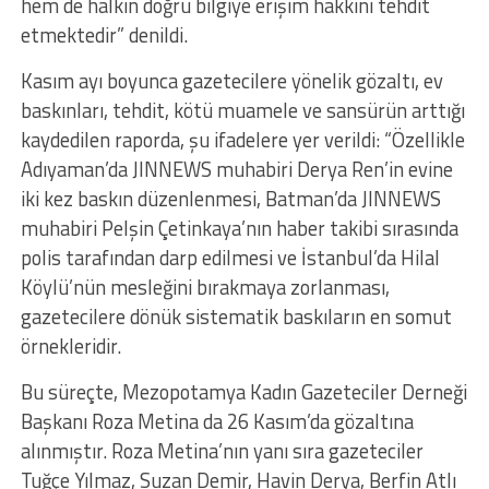
hem de halkın doğru bilgiye erişim hakkını tehdit
etmektedir” denildi.
Kasım ayı boyunca gazetecilere yönelik gözaltı, ev
baskınları, tehdit, kötü muamele ve sansürün arttığı
kaydedilen raporda, şu ifadelere yer verildi: “Özellikle
Adıyaman’da JINNEWS muhabiri Derya Ren’in evine
iki kez baskın düzenlenmesi, Batman’da JINNEWS
muhabiri Pelşin Çetinkaya’nın haber takibi sırasında
polis tarafından darp edilmesi ve İstanbul’da Hilal
Köylü’nün mesleğini bırakmaya zorlanması,
gazetecilere dönük sistematik baskıların en somut
örnekleridir.
Bu süreçte, Mezopotamya Kadın Gazeteciler Derneği
Başkanı Roza Metina da 26 Kasım’da gözaltına
alınmıştır. Roza Metina’nın yanı sıra gazeteciler
Tuğçe Yılmaz, Suzan Demir, Havin Derya, Berfin Atlı