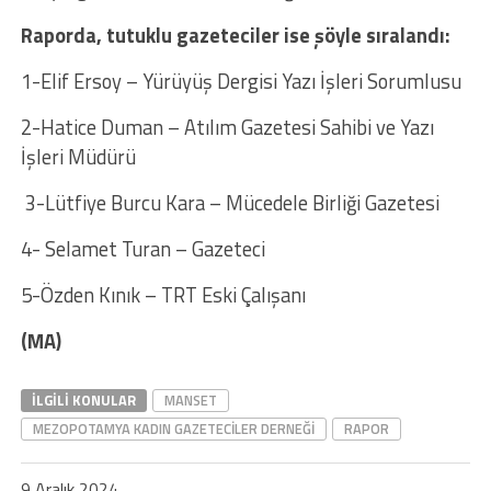
Raporda, tutuklu gazeteciler ise şöyle sıralandı:
1-Elif Ersoy – Yürüyüş Dergisi Yazı İşleri Sorumlusu
2-Hatice Duman – Atılım Gazetesi Sahibi ve Yazı
İşleri Müdürü
3-Lütfiye Burcu Kara – Mücedele Birliği Gazetesi
4- Selamet Turan – Gazeteci
5-Özden Kınık – TRT Eski Çalışanı
(MA)
İLGILI KONULAR
MANSET
MEZOPOTAMYA KADIN GAZETECILER DERNEĞI
RAPOR
9 Aralık 2024