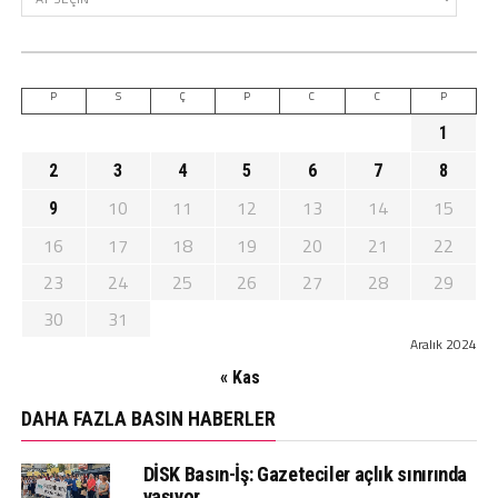
P
S
Ç
P
C
C
P
1
2
3
4
5
6
7
8
10
11
12
13
14
15
9
16
17
18
19
20
21
22
23
24
25
26
27
28
29
30
31
Aralık 2024
« Kas
DAHA FAZLA BASIN HABERLER
DİSK Basın-İş: Gazeteciler açlık sınırında
yaşıyor