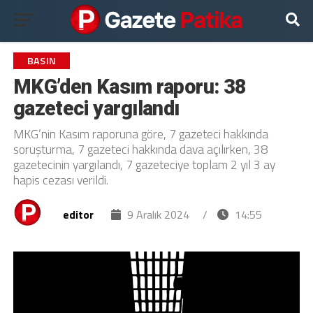
BASIN
MKG’den Kasım raporu: 38
gazeteci yargılandı
MKG’nin Kasım raporuna göre, 7 gazeteci hakkında
soruşturma, 7 gazeteci hakkında dava açılırken, 38
gazetecinin yargılandı, 7 gazeteciye toplam 2 yıl 3 ay
hapis cezası verildi.
editor
9 Aralık 2024
/
14:55