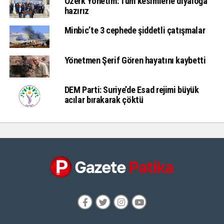
Özerk Yönetim: Tüm kesimlerle diyaloğa
hazırız
Minbic’te 3 cephede şiddetli çatışmalar
Yönetmen Şerif Gören hayatını kaybetti
DEM Parti: Suriye’de Esad rejimi büyük
acılar bırakarak çöktü