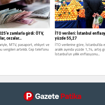
25’e zamlarla girdi: ÖTV,
İTO verileri: İstanbul enfla
lar, cezalar…
yüzde 55,27
bariyle, MTV, pasaport, ehliyet ve
İTO verilerine göre, İstanbul’da
 vergileri artırıldı. Cep telefonu
aralık ayında yüzde 1,74, artış g
İstanbul’un yıllık enflasyonu...