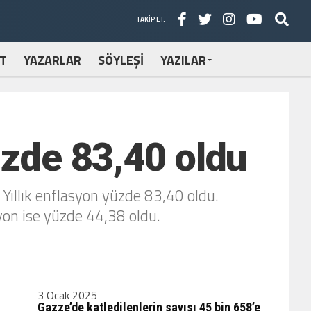
TAKIP ET:
T
YAZARLAR
SÖYLEŞİ
YAZILAR
üzde 83,40 oldu
. Yıllık enflasyon yüzde 83,40 oldu.
syon ise yüzde 44,38 oldu.
3 Ocak 2025
Gazze’de katledilenlerin sayısı 45 bin 658’e