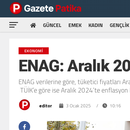
GÜNCEL
EMEK
KADIN
GENÇLİK
EKONOMI
ENAG: Aralık 20
ENAG verilerine göre, tüketici fiyatları A
TÜİK’e göre ise Aralık 2024’te enflasyon b
editor
3 Ocak 2025
/
10:16