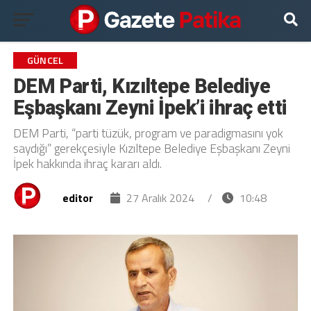
GÜNCEL
DEM Parti, Kızıltepe Belediye
Eşbaşkanı Zeyni İpek’i ihraç etti
DEM Parti, “parti tüzük, program ve paradigmasını yok
saydığı” gerekçesiyle Kızıltepe Belediye Eşbaşkanı Zeyni
İpek hakkında ihraç kararı aldı.
editor
27 Aralık 2024
/
10:48