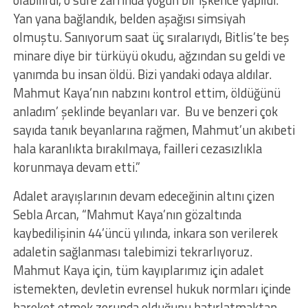
olabilirdi, o süre zarfında yoğun bir işkence yapıldı.
Yan yana bağlandık, belden aşağısı simsiyah
olmuştu. Sanıyorum saat üç sıralarıydı, Bitlis’te beş
minare diye bir türküyü okudu, ağzından su geldi ve
yanımda bu insan öldü. Bizi yandaki odaya aldılar.
Mahmut Kaya’nın nabzını kontrol ettim, öldüğünü
anladım’ şeklinde beyanları var. Bu ve benzeri çok
sayıda tanık beyanlarına rağmen, Mahmut’un akıbeti
hala karanlıkta bırakılmaya, failleri cezasızlıkla
korunmaya devam etti.”
Adalet arayışlarının devam edeceğinin altını çizen
Sebla Arcan, “Mahmut Kaya’nın gözaltında
kaybedilişinin 44’üncü yılında, inkara son verilerek
adaletin sağlanması talebimizi tekrarlıyoruz.
Mahmut Kaya için, tüm kayıplarımız için adalet
istemekten, devletin evrensel hukuk normları içinde
hareket etmek zorunda olduğunu hatırlatmaktan