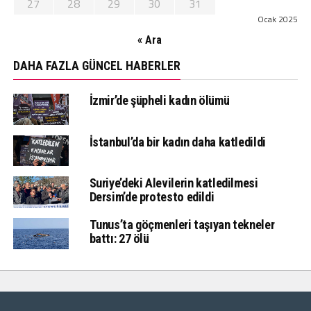
27
28
29
30
31
Ocak 2025
« Ara
DAHA FAZLA GÜNCEL HABERLER
İzmir’de şüpheli kadın ölümü
İstanbul’da bir kadın daha katledildi
Suriye’deki Alevilerin katledilmesi
Dersim’de protesto edildi
Tunus’ta göçmenleri taşıyan tekneler
battı: 27 ölü