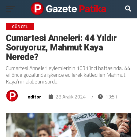
GÜNCEL
Cumartesi Anneleri: 44 Yıldır
Soruyoruz, Mahmut Kaya
Nerede?
Cumartesi Anneleri eylemlerinin 1031’inci haftasında, 44
yıl önce gözaltında işkence edilerek katledilen Mahmut
Kaya’nın akıbetini sordu.
editor
28 Aralık 2024
/
13:51