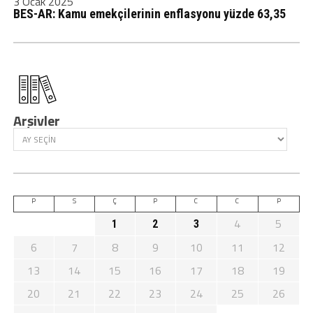
3 Ocak 2025
BES-AR: Kamu emekçilerinin enflasyonu yüzde 63,35
Arşivler
P
S
Ç
P
C
C
P
4
5
1
2
3
6
7
8
9
10
11
12
13
14
15
16
17
18
19
20
21
22
23
24
25
26