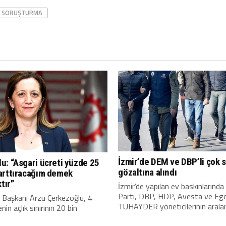
SORUŞTURMA
İzmir’de DEM ve DBP’li çok s
u: “Asgari ücreti yüzde 25
gözaltına alındı
arttıracağım demek
ktır”
İzmir’de yapılan ev baskınların
Parti, DBP, HDP, Avesta ve Eg
 Başkanı Arzu Çerkezoğlu, 4
TUHAYDER yöneticilerinin araları
ilenin açlık sınırının 20 bin