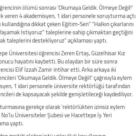
öğrencinin ölümü sonrası ‘Okumaya Geldik. Ölmeye Değil!’
ek veren 4 akademisyen, 1 idari personele soruşturma açtı
kullandığına dikkat çeken Eğitim-Sen” “Halkın çıkarlarını
Yaşamak İstiyoruz” taleplerine sahip çıkmaktan geçtiğini
ak taleplerini destekliyoruz” açıklaması yaptı.
pe Üniversitesi öğrencisi Zeren Ertaş, Güzelhisar Kız
nucu hayatını kaybetti. Bu olaydan bir süre sonra
ncisi Elif İzzah Zamir intihar etti. Arka arkaya iki
ncileri ‘Okumaya Geldik. Ölmeye Değil!’ çağrısıyla eylem
yen, 1 idari personele üniversite rektörlüğü tarafından
cileri de kapsayacak şekilde genişletileceği kaydediliyor.
ruşturmasına gerekçe olarak ‘rektörlükten izinsiz eylem
 No’lu Üniversiteler Şubesi ve Hacettepe İş Yeri
ama yaptı.