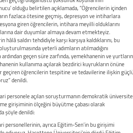
nden geçtiği olağanüstü yoksulluk koşullarının
nucu’ olduğu belirtilen açıklamada, “Öğrencilerin içinden
arın fazlaca ötesine geçmiş, depresyon ve intiharlara
syona giren öğrencilerin, intihara meyilli olduklarını
klarına dair duyumlar almaya devam etmekteyiz.
 hâlâ saldırı tehdidiyle karşı karşıya kaldıklarını, bu
 oluşturulmasında yeterli adımların atılmadığını
 ardından geçen süre zarfında, yemekhanenin ve yurtların
hanenin kullanıma açılarak bezdirici kuyrukların önüne
r geçiren öğrencilerin tespitine ve tedavilerine ilişkin güçl
ruz” denildi.
ari personele açılan soruşturmanın demokratik üniversite
rme girişiminin ölçeğini büyütme çabası olarak
a şöyle denildi:
i personellerinin, ayrıca Eğitim-Sen’in bu girişimi
de ediyoruz. Hacettepe Üniversitesi’nin dördü Eğitim-