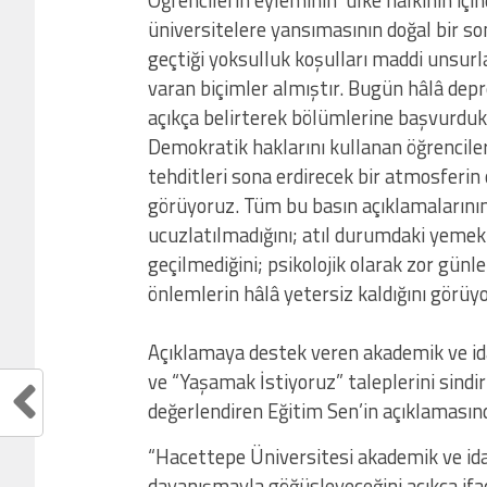
Öğrencilerin eyleminin ‘ülke halkının içi
üniversitelere yansımasının doğal bir so
geçtiği yoksulluk koşulları maddi unsurl
varan biçimler almıştır. Bugün hâlâ depre
açıkça belirterek bölümlerine başvurdu
Demokratik haklarını kullanan öğrencilerin
tehditleri sona erdirecek bir atmosferin
görüyoruz. Tüm bu basın açıklamalarının
ucuzlatılmadığını; atıl durumdaki yemek
geçilmediğini; psikolojik olarak zor günle
önlemlerin hâlâ yetersiz kaldığını görüyo
Açıklamaya destek veren akademik ve id
ve “Yaşamak İstiyoruz” taleplerini sindi
değerlendiren Eğitim Sen’in açıklamasınd
“Hacettepe Üniversitesi akademik ve idar
dayanışmayla göğüsleyeceğini açıkça ifa