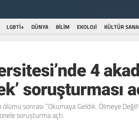
LGBTİ+
DÜNYA
BİLİM
EKOLOJİ
KÜLTÜR SANA
ersitesi’nde 4 ak
ek’ soruşturması aç
in ölümü sonrası “Okumaya Geldik. Ölmeye Değil!”
onele soruşturma açtı.