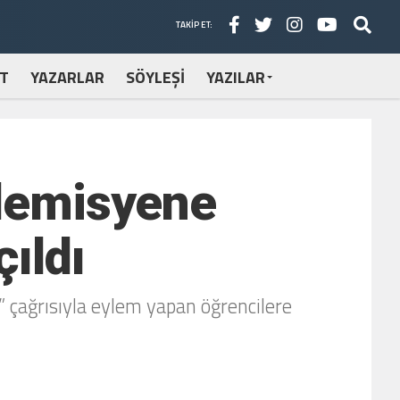
TAKIP ET:
T
YAZARLAR
SÖYLEŞİ
YAZILAR
ademisyene
ıldı
 çağrısıyla eylem yapan öğrencilere