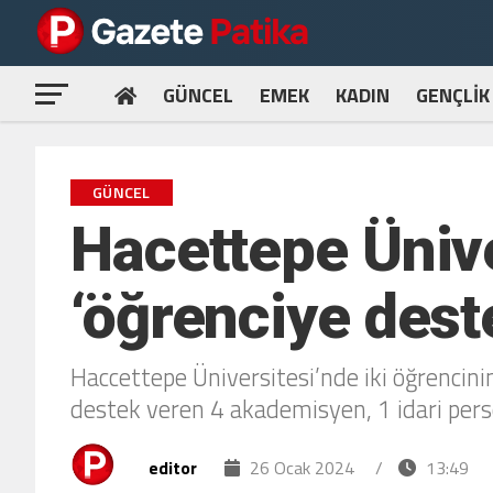
GÜNCEL
EMEK
KADIN
GENÇLİK
GÜNCEL
Hacettepe Üniv
‘öğrenciye dest
Haccettepe Üniversitesi’nde iki öğrencin
destek veren 4 akademisyen, 1 idari pers
editor
26 Ocak 2024
/
13:49