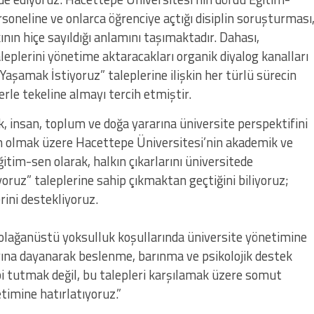
rsoneline ve onlarca öğrenciye açtığı disiplin soruşturması
nın hiçe sayıldığı anlamını taşımaktadır. Dahası,
aleplerini yönetime aktaracakları organik diyalog kanalları
aşamak İstiyoruz” taleplerine ilişkin her türlü sürecin
le tekeline almayı tercih etmiştir.
, insan, toplum ve doğa yararına üniversite perspektifini
en olmak üzere Hacettepe Üniversitesi’nin akademik ve
ğitim-sen olarak, halkın çıkarlarını üniversitede
ruz” taleplerine sahip çıkmaktan geçtiğini biliyoruz;
rini destekliyoruz.
i olağanüstü yoksulluk koşullarında üniversite yönetimine
ına dayanarak beslenme, barınma ve psikolojik destek
i tutmak değil, bu talepleri karşılamak üzere somut
imine hatırlatıyoruz.”