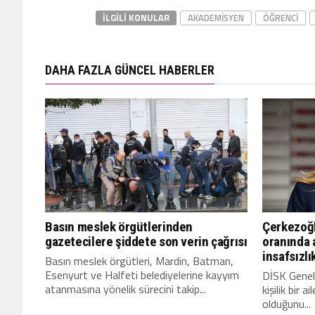
İLGILI KONULAR
AKADEMISYEN
ÖĞRENCI
DAHA FAZLA GÜNCEL HABERLER
Çerkezoğl
Basın meslek örgütlerinden
oranında 
gazetecilere şiddete son verin çağrısı
insafsızlı
Basın meslek örgütleri, Mardin, Batman,
Esenyurt ve Halfeti belediyelerine kayyım
DİSK Genel
atanmasına yönelik sürecini takip...
kişilik bir a
olduğunu...