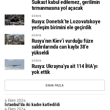
Suikast kabul edilemez, gerilimin
tırmanmasına yol açacak
DÜNYA
Rusya: Donetsk’te Lozovatskoye
yerleşim birimini ele geçirdik
DÜNYA
Rusya’nın Kiev’i vurduğu füze
saldırılarında can kaybı 38’e
yükseldi
DÜNYA
Rusya: Ukrayna’ya ait 114 İHA’yı
yok ettik
DAHA FAZLA
4 Ekim 2024
İstanbul’da iki kadın katledildi
4 Ekim 2024