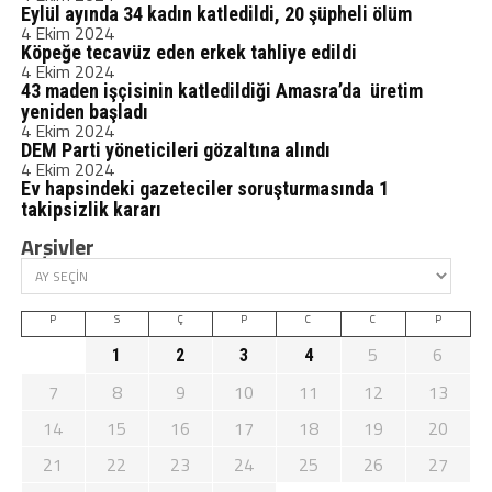
Eylül ayında 34 kadın katledildi, 20 şüpheli ölüm
4 Ekim 2024
Köpeğe tecavüz eden erkek tahliye edildi
4 Ekim 2024
43 maden işçisinin katledildiği Amasra’da üretim
yeniden başladı
4 Ekim 2024
DEM Parti yöneticileri gözaltına alındı
4 Ekim 2024
Ev hapsindeki gazeteciler soruşturmasında 1
takipsizlik kararı
Arşivler
P
S
Ç
P
C
C
P
5
6
1
2
3
4
7
8
9
10
11
12
13
14
15
16
17
18
19
20
21
22
23
24
25
26
27