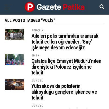
ALL POSTS TAGGED "POLIS"
GENÇLIK
Aileleri polis tarafından aranarak
tehdit edilen öğrenciler: ‘Suç’
işlemeye devam edeceğiz
EMEK
Çatalca İlçe Emniyet Müdürü’nden
direnişteki Polonez işçilerine
tehdit
GÜNCEL
Yüksekova’da polislerin
alıkoyduğu gençlere işkence ve
tehdit
GÜNCEL