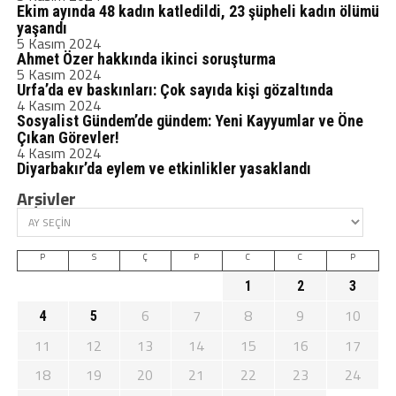
Ekim ayında 48 kadın katledildi, 23 şüpheli kadın ölümü
yaşandı
5 Kasım 2024
Ahmet Özer hakkında ikinci soruşturma
5 Kasım 2024
Urfa’da ev baskınları: Çok sayıda kişi gözaltında
4 Kasım 2024
Sosyalist Gündem’de gündem: Yeni Kayyumlar ve Öne
Çıkan Görevler!
4 Kasım 2024
Diyarbakır’da eylem ve etkinlikler yasaklandı
Arşivler
P
S
Ç
P
C
C
P
1
2
3
6
7
8
9
10
4
5
11
12
13
14
15
16
17
18
19
20
21
22
23
24