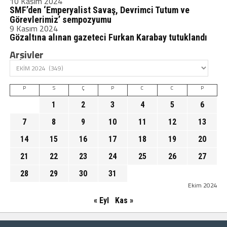
10 Kasım 2024
SMF’den ‘Emperyalist Savaş, Devrimci Tutum ve
Görevlerimiz’ sempozyumu
9 Kasım 2024
Gözaltına alınan gazeteci Furkan Karabay tutuklandı
Arşivler
P
S
Ç
P
C
C
P
1
2
3
4
5
6
7
8
9
10
11
12
13
14
15
16
17
18
19
20
21
22
23
24
25
26
27
28
29
30
31
Ekim 2024
« Eyl
Kas »