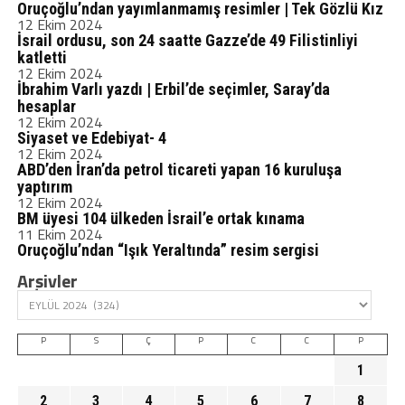
Oruçoğlu’ndan yayımlanmamış resimler | Tek Gözlü Kız
12 Ekim 2024
İsrail ordusu, son 24 saatte Gazze’de 49 Filistinliyi
katletti
12 Ekim 2024
İbrahim Varlı yazdı | Erbil’de seçimler, Saray’da
hesaplar
12 Ekim 2024
Siyaset ve Edebiyat- 4
12 Ekim 2024
ABD’den İran’da petrol ticareti yapan 16 kuruluşa
yaptırım
12 Ekim 2024
BM üyesi 104 ülkeden İsrail’e ortak kınama
11 Ekim 2024
Oruçoğlu’ndan “Işık Yeraltında” resim sergisi
Arşivler
P
S
Ç
P
C
C
P
1
2
3
4
5
6
7
8