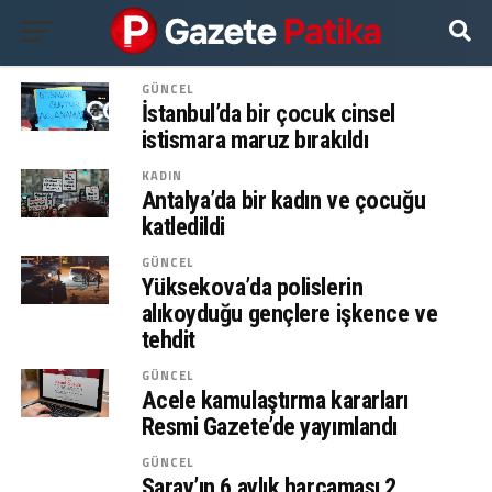
GÜNCEL
İstanbul’da bir çocuk cinsel
istismara maruz bırakıldı
KADIN
Antalya’da bir kadın ve çocuğu
katledildi
GÜNCEL
Yüksekova’da polislerin
alıkoyduğu gençlere işkence ve
tehdit
GÜNCEL
Acele kamulaştırma kararları
Resmi Gazete’de yayımlandı
GÜNCEL
Saray’ın 6 aylık harcaması 2