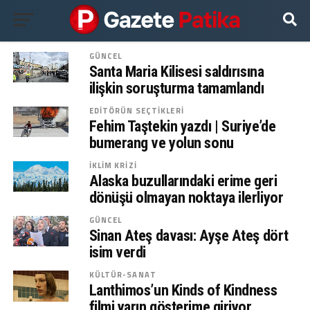
GÜNCEL
Santa Maria Kilisesi saldırısına
ilişkin soruşturma tamamlandı
EDITÖRÜN SEÇTIKLERI
Fehim Taştekin yazdı | Suriye’de
bumerang ve yolun sonu
İKLIM KRIZI
Alaska buzullarındaki erime geri
dönüşü olmayan noktaya ilerliyor
GÜNCEL
Sinan Ateş davası: Ayşe Ateş dört
isim verdi
KÜLTÜR-SANAT
Lanthimos’un Kinds of Kindness
filmi yarın gösterime giriyor