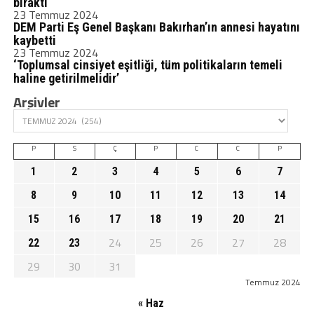
bıraktı
23 Temmuz 2024
DEM Parti Eş Genel Başkanı Bakırhan’ın annesi hayatını
kaybetti
23 Temmuz 2024
‘Toplumsal cinsiyet eşitliği, tüm politikaların temeli
haline getirilmelidir’
Arşivler
P
S
Ç
P
C
C
P
1
2
3
4
5
6
7
8
9
10
11
12
13
14
15
16
17
18
19
20
21
24
25
26
27
28
22
23
29
30
31
Temmuz 2024
« Haz