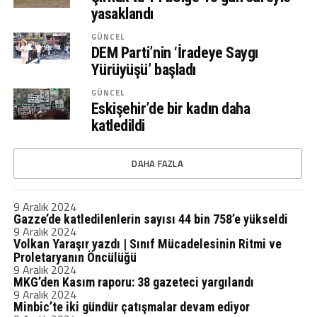
yasaklandı
GÜNCEL
DEM Parti’nin ‘İradeye Saygı
Yürüyüşü’ başladı
GÜNCEL
Eskişehir’de bir kadın daha
katledildi
DAHA FAZLA
9 Aralık 2024
Gazze’de katledilenlerin sayısı 44 bin 758’e yükseldi
9 Aralık 2024
Volkan Yaraşır yazdı | Sınıf Mücadelesinin Ritmi ve
Proletaryanın Öncülüğü
9 Aralık 2024
MKG’den Kasım raporu: 38 gazeteci yargılandı
9 Aralık 2024
Minbic’te iki gündür çatışmalar devam ediyor