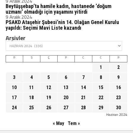
9 Aralık 2024
Beytüşşebap’ta hamile kadın, hastanede ‘doğum
uzmanı’ olmadığı için yaşamını yitirdi
9 Aralık 2024
PSAKD Ataşehir Şubesi’nin 14. Olağan Genel Kurulu
yapıldı: Seçimi Mavi Liste kazandı
Arşivler
P
S
Ç
P
C
C
P
1
2
3
4
5
6
7
8
9
10
11
12
13
14
15
16
17
18
19
20
21
22
23
24
25
26
27
28
29
30
Haziran 2024
« May
Tem »