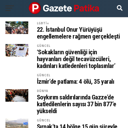
LGBTİ+
22. İstanbul Onur Yürüyüşü
engellemelere rağmen gerçekleşti
GÜNCEL
‘Sokakların güvenliği için
hayvanları değil tecavüzcüleri,
kadınları katledenleri toplasınlar’
GÜNCEL
İzmir’de patlama: 4 ölü, 35 yaralı
DÜNYA
Soykırım saldırılarında Gazze’de
katledilenlerin sayısı 37 bin 877’e
yükseldi
GÜNCEL
Şırnak’ta 14 bölge 15 gün süreyle